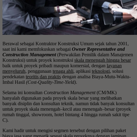
Berawal sebagai Kontraktor Konstruksi Umum sejak tahun 2001,
saat ini kami memfokuskan sebagai
Owner Representative and
Construction Management
(Perwakilan Pemilik dalam Manajemen
Konstruksi) untuk proyek konstruksi
skala menengah hingga besar
baik untuk proyek pribadi maupun komersial, dengan
layanan
menyeluruh
, penggunaan
tenaga ahli
, aplikasi
teknologi
, solusi
pendekatan
teoritis dan praktis
dengan analisa Biaya-Mutu-Waktu-
Imbal Hasil
(Cost-Quality-Time-Yield)
.
Selama ini konsultan
Construction Management
(CM/MK)
hanyalah digunakan pada proyek skala besar yang melibatkan
banyak disiplin dan konsultan teknik, namun tidak banyak konsultan
untuk proyek skala menengah–kecil atau menengah–besar (proyek
rumah tinggal, showroom, hotel bintang 4 hingga rumah sakit tipe
C).
Kami hadir untuk mengisi segmen tersebut dengan pilihan paket
biaya jasa yang menarik sesuai skala proyeknya dengan jaminan