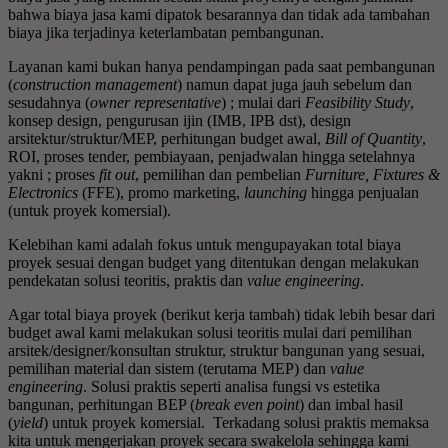
bahwa biaya jasa kami dipatok besarannya dan tidak ada tambahan
biaya jika terjadinya keterlambatan pembangunan.
Layanan kami bukan hanya pendampingan pada saat pembangunan
(
construction management
) namun dapat juga jauh sebelum dan
sesudahnya (
owner representative
) ; mulai dari
Feasibility Study
,
konsep design, pengurusan ijin (IMB, IPB dst), design
arsitektur/struktur/MEP, perhitungan budget awal,
Bill of Quantity
,
ROI, proses tender, pembiayaan, penjadwalan hingga setelahnya
yakni ; proses
fit out
, pemilihan dan pembelian
Furniture, Fixtures &
Electronics
(FFE), promo marketing,
launching
hingga penjualan
(untuk proyek komersial).
Kelebihan kami adalah fokus untuk mengupayakan total biaya
proyek sesuai dengan budget yang ditentukan dengan melakukan
pendekatan solusi teoritis, praktis dan
value engineering
.
Agar total biaya proyek (berikut kerja tambah) tidak lebih besar dari
budget awal kami melakukan solusi teoritis mulai dari pemilihan
arsitek/designer/konsultan struktur, struktur bangunan yang sesuai,
pemilihan material dan sistem (terutama MEP) dan
value
engineering
. Solusi praktis seperti analisa fungsi vs estetika
bangunan, perhitungan BEP (
break even point
) dan imbal hasil
(
yield
) untuk proyek komersial. Terkadang solusi praktis memaksa
kita untuk mengerjakan proyek secara swakelola sehingga kami